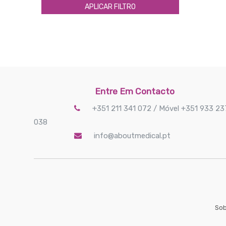
APLICAR FILTRO
Entre Em Contacto
+351 211 341 072 / Móvel +351 933 23
038
info@aboutmedical.pt
Sob