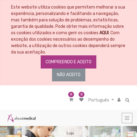
Este website utiliza cookies que permitem melhorar a sua
CATEGORIAS
experiência, personalizando e facilitando a navegação,
mas também para solução de problemas, estatísticas,
garantia de qualidade. Pode obter mais informação sobre
Todos
os
os cookies utilizados e como gerir os cookies
AQUI
. Com
Artigos
exceção dos cookies necessários ao desempenho do
Material
website, a utilização de outros cookies dependerá sempre
Educacional
da sua aceitação.
Penso
COMPREENDO E ACEITO
-
Tratamento
de
NÃO ACEITO
feridas
Material
médico
cirúrgico
0
0
Português
Nutrição
Acessórios
de
nutrição
Alimentação
entérica