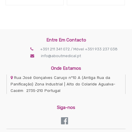
€
APLICAR FILTRO
Entre Em Contacto
+351 211 341 072 / Móvel +351 933 237 038
info@aboutmedical.pt
Onde Estamos
Rua José Gonçalves Caruço nº10 A
(Antiga Rua da
Panificação) Zona Industrial | Alto do Colaride
Agualva-
Cacém
2735-210
Portugal
Siga-nos