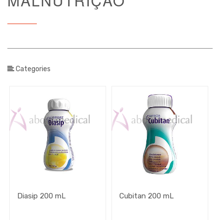
MALNUTRIÇÃO
/
Unidade
de
Venda
Categories
Brand
Faixa
de
Preço
2
€
Diasip 200 mL
Cubitan 200 mL
-