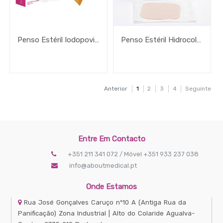
Penso Estéril Iodopovina Inadine
Penso Estéril Hidrocoloide Varihesive Gel Control Sem Rebordo
Anterior
1
2
3
4
Seguinte
Entre Em Contacto
+351 211 341 072 / Móvel +351 933 237 038
info@aboutmedical.pt
Onde Estamos
Rua José Gonçalves Caruço nº10 A
(Antiga Rua da
Panificação) Zona Industrial | Alto do Colaride
Agualva-