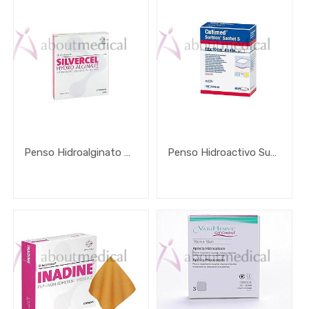
Penso Hidroalginato De Cálcio Com Prata Silvercel Não Aderente
Penso Hidroactivo Superabsorvente Cutimed Sorbion Sachet