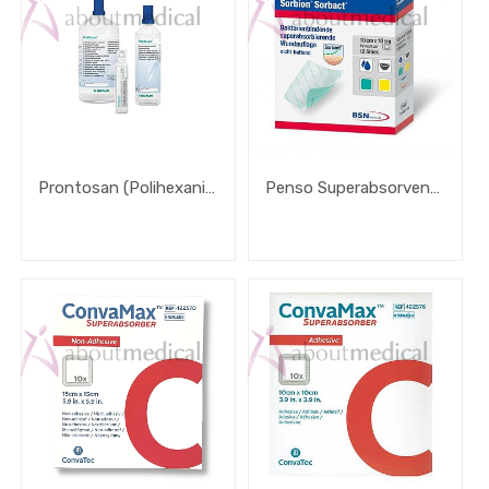
Capacidade
/ Unidade
de venda
Prontosan (Polihexanida) solução para irrigação
Penso Superabsorvente Cutimed Sorbion Sorbact
Brand
Faixa
de
Preço
2