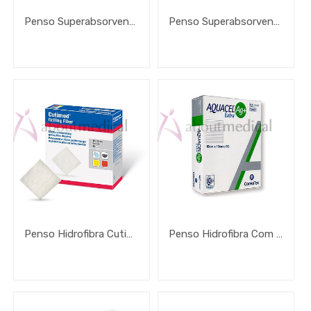
€
Penso Superabsorvente Convamax Não Aderente
Penso Superabsorvente Convamax Aderente
-
€
APLICAR FILTRO
Penso Hidrofibra Cutimed® Gelling Fiber
Penso Hidrofibra Com Prata Aquacel Ag + Extra