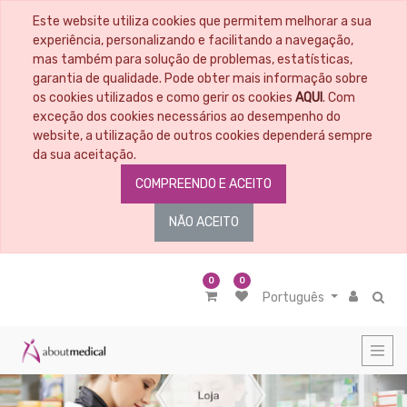
Este website utiliza cookies que permitem melhorar a sua
CATEGORIAS
experiência, personalizando e facilitando a navegação,
mas também para solução de problemas, estatísticas,
garantia de qualidade. Pode obter mais informação sobre
Todos
os
os cookies utilizados e como gerir os cookies
AQUI
. Com
Artigos
exceção dos cookies necessários ao desempenho do
Material
website, a utilização de outros cookies dependerá sempre
Educacional
da sua aceitação.
Penso
COMPREENDO E ACEITO
-
Tratamento
de
NÃO ACEITO
feridas
Controlo
da
infeção
0
0
Português
Controlo
do
odor
Controlo
de
Exsudado