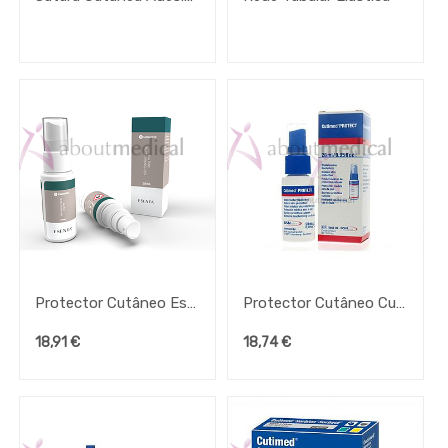
Capacidade
Tipo /
Capacidade
Tipo /
Capacidade
/ Unidade
de Venda
Protector Cutâneo Esenta
Protector Cutâneo Cutimed Protect Spray
18,91
€
18,74
€
Tipo /
Tamanho /
Unidade de
venda