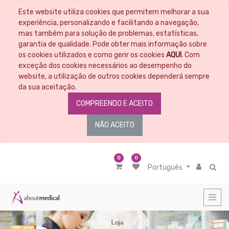
Este website utiliza cookies que permitem melhorar a sua
CATEGORIAS
experiência, personalizando e facilitando a navegação,
mas também para solução de problemas, estatísticas,
garantia de qualidade. Pode obter mais informação sobre
Todos
os
os cookies utilizados e como gerir os cookies
AQUI
. Com
Artigos
exceção dos cookies necessários ao desempenho do
Material
website, a utilização de outros cookies dependerá sempre
Educacional
da sua aceitação.
Penso
COMPREENDO E ACEITO
-
Tratamento
de
NÃO ACEITO
feridas
Material
médico
cirúrgico
0
0
Português
Nutrição
Cosmética
-
Higiene
Corporal
Diagnóstico