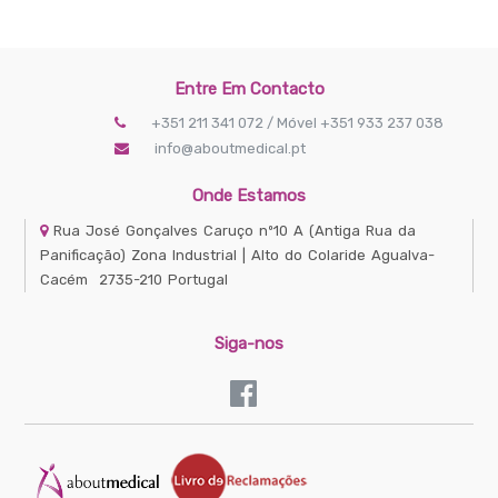
Entre Em Contacto
+351 211 341 072 / Móvel +351 933 237 038
info@aboutmedical.pt
Onde Estamos
Rua José Gonçalves Caruço nº10 A
(Antiga Rua da
Panificação) Zona Industrial | Alto do Colaride
Agualva-
Cacém
2735-210
Portugal
Siga-nos