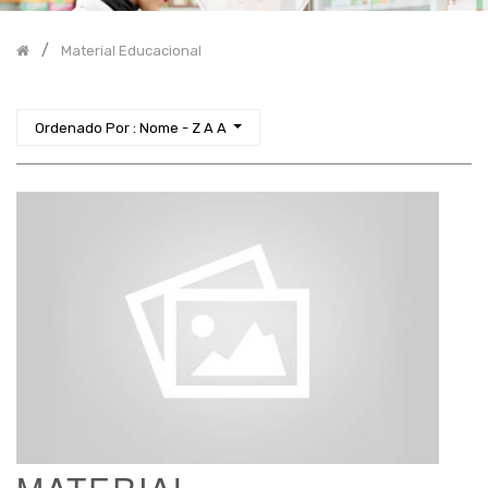
Incontinência
Material Educacional
Higiene
Proteção
-
Equipamento
Ordenado Por : Nome - Z A A
Faixa
de
Preço
2
€
-
€
APLICAR FILTRO