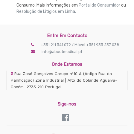
Consumo. Mais informações em
Portal do Consumidor
ou
Resolução de Litígios em Linha.
Entre Em Contacto
+351 211 341 072 / Móvel +351 933 237 038
info@aboutmedical.pt
Onde Estamos
Rua José Gonçalves Caruço nº10 A
(Antiga Rua da
Panificação) Zona Industrial | Alto do Colaride
Agualva-
Cacém
2735-210
Portugal
Siga-nos