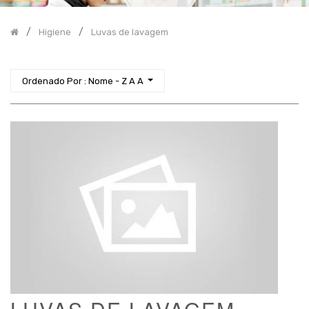
Incontinência
Higiene
Luvas de lavagem
Higiene
Antissépticos
Lavagem
Ordenado Por : Nome - Z A A
Luvas
de
lavagem
Pano
/
Toalha
de
higiene
Saco
enjoo
Toalhitas
Proteção
-
Equipamento