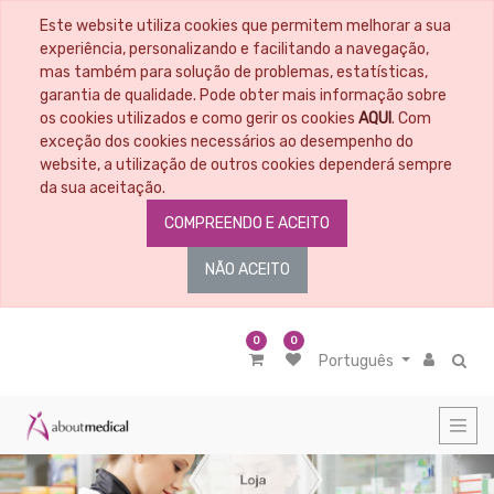
Este website utiliza cookies que permitem melhorar a sua
CATEGORIAS
experiência, personalizando e facilitando a navegação,
mas também para solução de problemas, estatísticas,
garantia de qualidade. Pode obter mais informação sobre
Todos
os
os cookies utilizados e como gerir os cookies
AQUI
. Com
Artigos
exceção dos cookies necessários ao desempenho do
Material
website, a utilização de outros cookies dependerá sempre
Educacional
da sua aceitação.
Penso
COMPREENDO E ACEITO
-
Tratamento
de
NÃO ACEITO
feridas
Material
médico
cirúrgico
0
0
Português
Nutrição
Cosmética
-
Higiene
Corporal
Diagnóstico