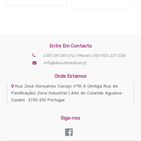
€
APLICAR FILTRO
Entre Em Contacto
+351 211 341 072 / Móvel +351 933 237 038
info@aboutmedical.pt
Onde Estamos
Rua José Gonçalves Caruço nº10 A
(Antiga Rua da
Panificação) Zona Industrial | Alto do Colaride
Agualva-
Cacém
2735-210
Portugal
Siga-nos