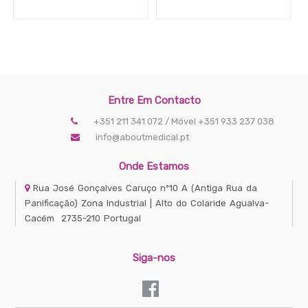
Faixa
de
Preço
2
€
Entre Em Contacto
+351 211 341 072 / Móvel +351 933 237 038
-
€
info@aboutmedical.pt
Onde Estamos
APLICAR FILTRO
Rua José Gonçalves Caruço nº10 A
(Antiga Rua da
Panificação) Zona Industrial | Alto do Colaride
Agualva-
Cacém
2735-210
Portugal
Siga-nos