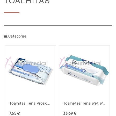
TOALHITAS
Tamanho
/
Unidade
de Venda
Categories
Unidade
de Venda
Brand
Toalhitas Tena Proskin Wet Wipe
Toalhetes Tena Wet Wipes Original
7,65
€
33,69
€