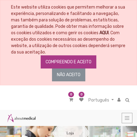
Este website utiliza cookies que permitem melhorar a sua
CATEGORIAS
experiência, personalizando e facilitando a navegação,
mas também para solução de problemas, estatísticas,
garantia de qualidade. Pode obter mais informação sobre
Todos
os
os cookies utilizados e como gerir os cookies
AQUI
. Com
Artigos
exceção dos cookies necessários ao desempenho do
Material
website, a utilização de outros cookies dependerá sempre
Educacional
da sua aceitação.
Penso
COMPREENDO E ACEITO
-
Tratamento
de
NÃO ACEITO
feridas
Material
médico
cirúrgico
0
0
Português
Nutrição
Cosmética
-
Higiene
Corporal
Diagnóstico