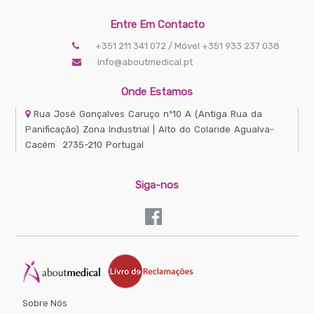
Entre Em Contacto
+351 211 341 072 / Móvel +351 933 237 038
info@aboutmedical.pt
Onde Estamos
Rua José Gonçalves Caruço nº10 A
(Antiga Rua da
Panificação) Zona Industrial | Alto do Colaride
Agualva-
Cacém
2735-210
Portugal
Siga-nos
Sobre Nós