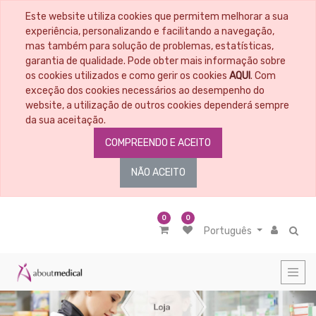
Este website utiliza cookies que permitem melhorar a sua
CATEGORIAS
experiência, personalizando e facilitando a navegação,
mas também para solução de problemas, estatísticas,
garantia de qualidade. Pode obter mais informação sobre
Todos
os
os cookies utilizados e como gerir os cookies
AQUI
. Com
Artigos
exceção dos cookies necessários ao desempenho do
Material
website, a utilização de outros cookies dependerá sempre
Educacional
da sua aceitação.
Penso
COMPREENDO E ACEITO
-
Tratamento
de
NÃO ACEITO
feridas
Material
médico
cirúrgico
0
0
Português
Antissépticos
-
Desinfetantes
Ligaduras
Primeiros
socorros