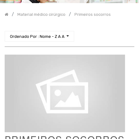
Nutrição
Material médico cirúrgico
Primeiros socorros
Cosmética
-
Higiene
Corporal
Ordenado Por : Nome - Z A A
Diagnóstico
Incontinência
Higiene
Proteção
-
Equipamento
Faixa
de
Preço
2