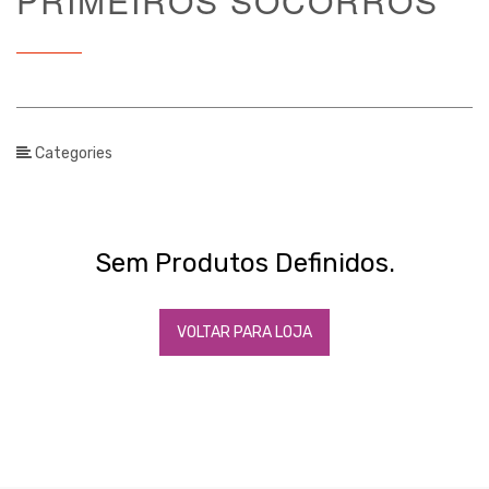
PRIMEIROS SOCORROS
€
-
€
APLICAR FILTRO
Categories
Sem Produtos Definidos.
VOLTAR PARA LOJA