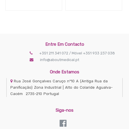
Entre Em Contacto
+351 211 341 072 / Móvel +351 933 237 038
info@aboutmedical.pt
Onde Estamos
Rua José Gonçalves Caruço nº10 A
(Antiga Rua da
Panificação) Zona Industrial | Alto do Colaride
Agualva-
Cacém
2735-210
Portugal
Siga-nos