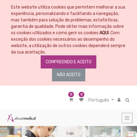
Este website utiliza cookies que permitem melhorar a sua
CATEGORIAS
experiência, personalizando e facilitando a navegação,
mas também para solução de problemas, estatísticas,
garantia de qualidade. Pode obter mais informação sobre
Todos
os
os cookies utilizados e como gerir os cookies
AQUI
. Com
Artigos
exceção dos cookies necessários ao desempenho do
Material
website, a utilização de outros cookies dependerá sempre
Educacional
da sua aceitação.
Penso
COMPREENDO E ACEITO
-
Tratamento
de
NÃO ACEITO
feridas
Controlo
da
infeção
0
0
Português
Controlo
do
odor
Controlo
de
Exsudado