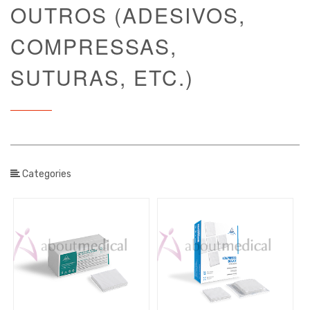
OUTROS (ADESIVOS,
Incontinência
Higiene
COMPRESSAS,
Proteção
-
SUTURAS, ETC.)
Equipamento
Tamanho
Categories
Tamanho
/
Unidade
de Venda