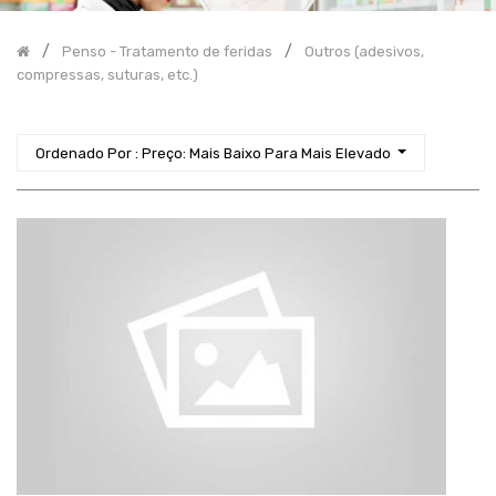
Desbridamento
Granulantes/Epitelizantes
Penso - Tratamento de feridas
Outros (adesivos,
Interfaces
compressas, suturas, etc.)
Promotores
da
Cicatrização
Ordenado Por : Preço: Mais Baixo Para Mais Elevado
Protetores
Cutâneos
Outros
(adesivos,
compressas,
suturas,
etc.)
Material
médico
cirúrgico
Nutrição
Cosmética
-
Higiene
Corporal
Diagnóstico