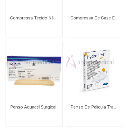
Brand
Compressa Tecido Não Tecido Não Estéril
Compressa De Gaze Estéril Caixa Cartão Hospitalar
Faixa
de
Preço
2
€
-
€
APLICAR FILTRO
Penso Aquacel Surgical
Penso De Película Transparente Autoadesivo Hydrofilm Plus