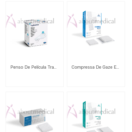
Penso De Película Transparente Autoadesivo Hydrofilm Profissional
Compressa De Gaze Estéril Caixa Cartolina