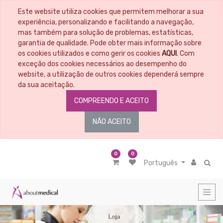
Este website utiliza cookies que permitem melhorar a sua
CATEGORIAS
experiência, personalizando e facilitando a navegação,
mas também para solução de problemas, estatísticas,
garantia de qualidade. Pode obter mais informação sobre
Todos
os
os cookies utilizados e como gerir os cookies
AQUI
. Com
Artigos
exceção dos cookies necessários ao desempenho do
Material
website, a utilização de outros cookies dependerá sempre
Educacional
da sua aceitação.
Penso
COMPREENDO E ACEITO
-
Tratamento
de
NÃO ACEITO
feridas
Controlo
da
infeção
0
0
Português
Controlo
do
odor
Controlo
de
Exsudado