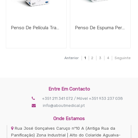
Penso De Película Transparente Autoadesivo Hydrofilm Profissional
Penso De Espuma Permafoam Classic Non-Border
Anterior
1
2
3
4
Seguinte
Entre Em Contacto
+351 211 341 072 / Móvel +351 933 237 038
info@aboutmedical.pt
Onde Estamos
Rua José Gonçalves Caruço nº10 A
(Antiga Rua da
Panificação) Zona Industrial | Alto do Colaride
Agualva-