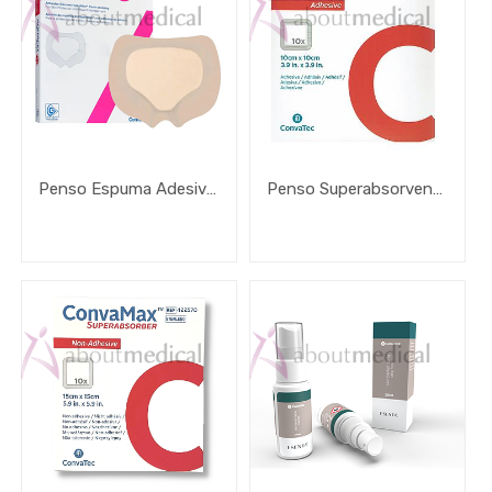
Capacidade
/ Unidade
de venda
Penso Espuma Adesivo de Silicone Aquacel Foam Pro
Penso Superabsorvente Convamax Aderente
Brand
Faixa
de
Preço
2