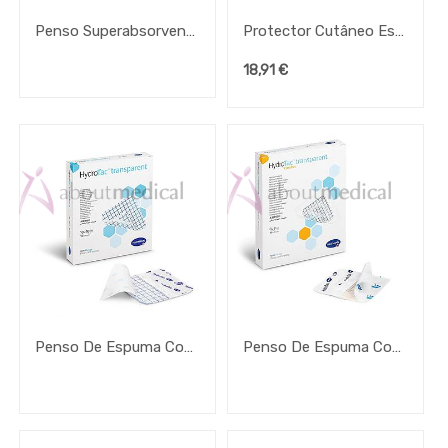
€
Penso Superabsorvente Convamax Não Aderente
Protector Cutâneo Esenta
-
18,91
€
€
APLICAR FILTRO
Penso De Espuma Com Hidrogel Hydrotac Transparent
Penso De Espuma Com Hidrogel Hydrotac Transparent Comfort