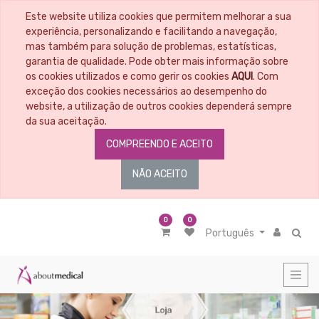
Este website utiliza cookies que permitem melhorar a sua
CATEGORIAS
experiência, personalizando e facilitando a navegação,
mas também para solução de problemas, estatísticas,
garantia de qualidade. Pode obter mais informação sobre
Todos
os
os cookies utilizados e como gerir os cookies
AQUI
. Com
Artigos
exceção dos cookies necessários ao desempenho do
Material
website, a utilização de outros cookies dependerá sempre
Educacional
da sua aceitação.
Penso
COMPREENDO E ACEITO
-
Tratamento
de
NÃO ACEITO
feridas
Material
médico
cirúrgico
0
0
Português
Nutrição
Acessórios
de
nutrição
Alimentação
entérica