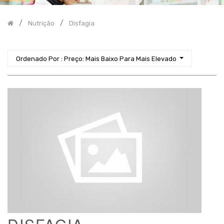
-
sonda
Nutrição
Disfagia
Disfagia
Específica
Malnutrição
Ordenado Por : Preço: Mais Baixo Para Mais Elevado
Modular
Cosmética
-
Higiene
Corporal
Diagnóstico
Incontinência
Higiene
Proteção
-
Equipamento