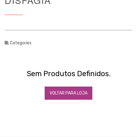
DISFAGIA
Faixa
de
Preço
2
€
Categories
-
€
Sem Produtos Definidos.
APLICAR FILTRO
VOLTAR PARA LOJA