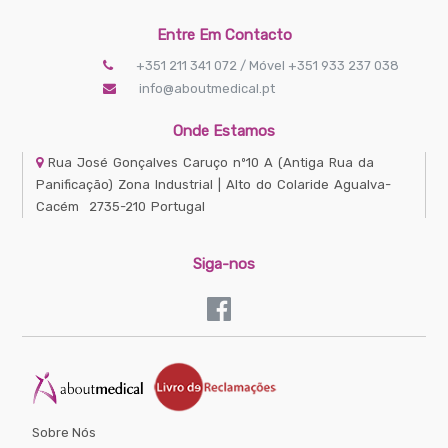
Entre Em Contacto
+351 211 341 072 / Móvel +351 933 237 038
info@aboutmedical.pt
Onde Estamos
Rua José Gonçalves Caruço nº10 A
(Antiga Rua da
Panificação) Zona Industrial | Alto do Colaride
Agualva-
Cacém
2735-210
Portugal
Siga-nos
Sobre Nós