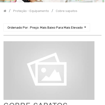
Incontinência
Proteção - Equipamento
Cobre sapatos
Higiene
Proteção
-
Equipamento
Ordenado Por : Preço: Mais Baixo Para Mais Elevado
Aventais
Batas
Babetes
Cobre
sapatos
Lençóis
de
proteção
Luvas
Manguitos
Máscaras
Toucas