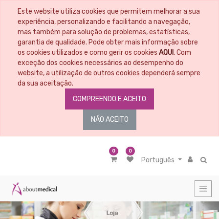
Este website utiliza cookies que permitem melhorar a sua
CATEGORIAS
experiência, personalizando e facilitando a navegação,
mas também para solução de problemas, estatísticas,
garantia de qualidade. Pode obter mais informação sobre
Todos
os
os cookies utilizados e como gerir os cookies
AQUI
. Com
Artigos
exceção dos cookies necessários ao desempenho do
Material
website, a utilização de outros cookies dependerá sempre
Educacional
da sua aceitação.
Penso
COMPREENDO E ACEITO
-
Tratamento
de
NÃO ACEITO
feridas
Material
médico
cirúrgico
0
0
Português
Nutrição
Cosmética
-
Higiene
Corporal
Diagnóstico