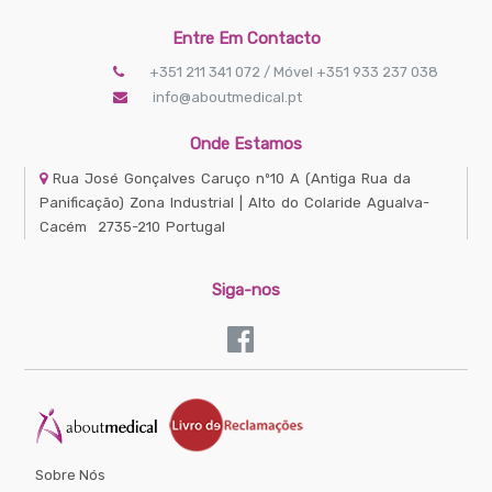
Entre Em Contacto
+351 211 341 072 / Móvel +351 933 237 038
info@aboutmedical.pt
Onde Estamos
Rua José Gonçalves Caruço nº10 A
(Antiga Rua da
Panificação) Zona Industrial | Alto do Colaride
Agualva-
Cacém
2735-210
Portugal
Siga-nos
Sobre Nós