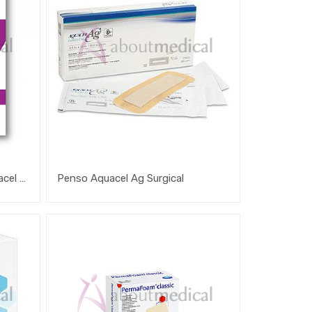
Penso Espuma Aderente Aquacel Foam
Penso Aquacel Ag Surgical