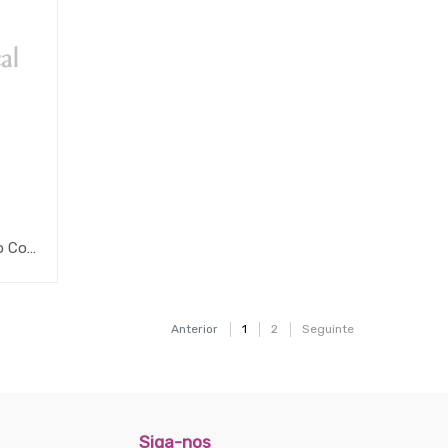
Penso Hidroalginato De Cálcio Com Prata Silvercel Não Aderente
Anterior
1
2
Seguinte
Siga-nos