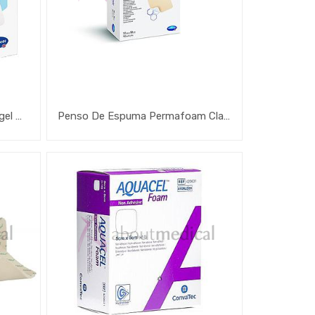
Penso De Espuma Com Hidrogel Hydrotac
Penso De Espuma Permafoam Classic Non-Border