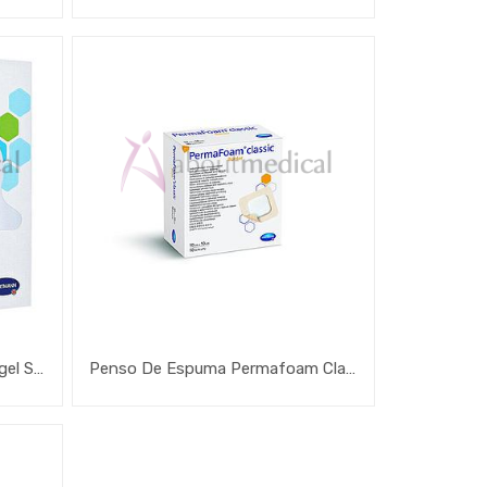
Penso De Espuma Com Hidrogel Sacral C/ Rebordo Hydrotac Comfort
Penso De Espuma Permafoam Classic Border