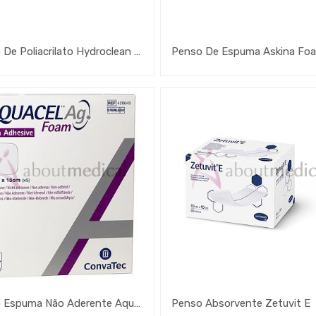
Penso De Poliacrilato Hydroclean Advance
Penso De Espuma Askina Fo
Penso Espuma Não Aderente Aquacel Ag Foam
Penso Absorvente Zetuvit E