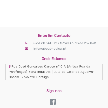
Entre Em Contacto
+351 211 341 072 / Móvel +351 933 237 038
info@aboutmedical.pt
Onde Estamos
Rua José Gonçalves Caruço nº10 A
(Antiga Rua da
Panificação) Zona Industrial | Alto do Colaride
Agualva-
Cacém
2735-210
Portugal
Siga-nos