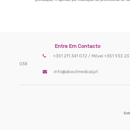
Entre Em Contacto
+351 211 341 072 / Móvel +351 933 23
038
info@aboutmedical.pt
Sob