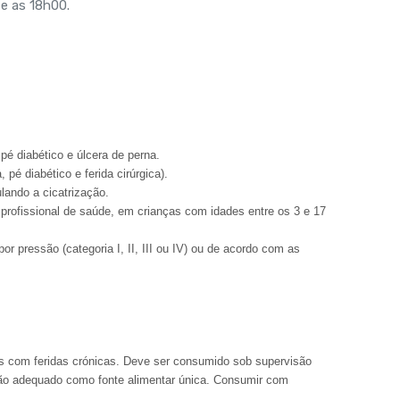
 e as 18h00.
 pé diabético e úlcera de perna.
pé diabético e ferida cirúrgica).
lando a cicatrização.
rofissional de saúde, em crianças com idades entre os 3 e 17
r pressão (categoria I, II, III ou IV) ou de acordo com as
es com feridas crónicas. Deve ser consumido sob supervisão
não adequado como fonte alimentar única. Consumir com