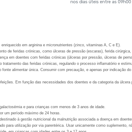
nos dias úteis entre as 09h00
, enriquecido em arginina e micronutrientes (zinco, vitaminas A, C e E).
ento de feridas crónicas, como úlceras de pressão (escaras), ferida cirúrgica,
ença em doentes com feridas crónicas (úlceras por pressão, úlceras de perna, 
 tratamento das feridas crónicas, regulando o processo inflamatório e estimu
onte alimentar única. Consumir com precaução, e apenas por indicação do p
efeições. Em função das necessidades dos doentes e da categoria da úlcera po
galactosémia e para crianças com menos de 3 anos de idade.
 por um período máximo de 24 horas.
s destinado à gestão nutricional da malnutrição associada a doença em doent
do para utilização por via parentérica. Usar unicamente como suplemento, 
aúde, em crianças com idades entre os 3 e 17 anos.