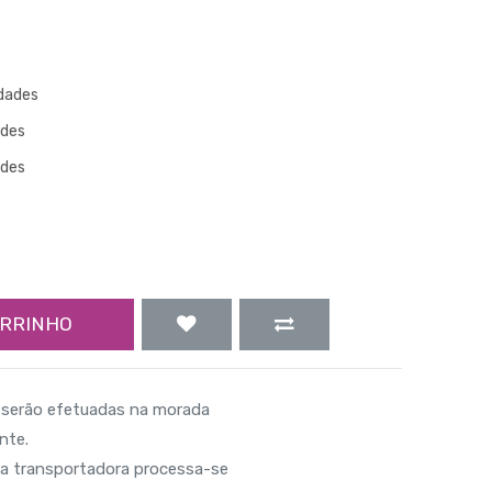
idades
ades
ades
ARRINHO
serão efetuadas na morada
nte.
sa transportadora processa-se