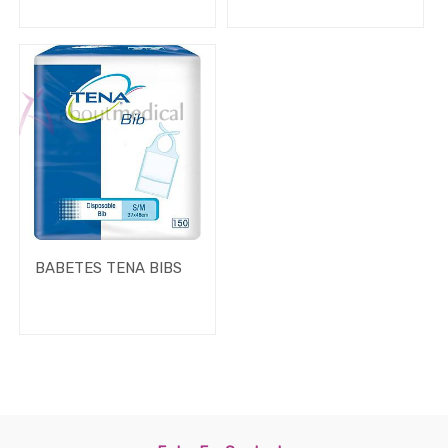
2
€
-
€
APLICAR FILTRO
BABETES TENA BIBS