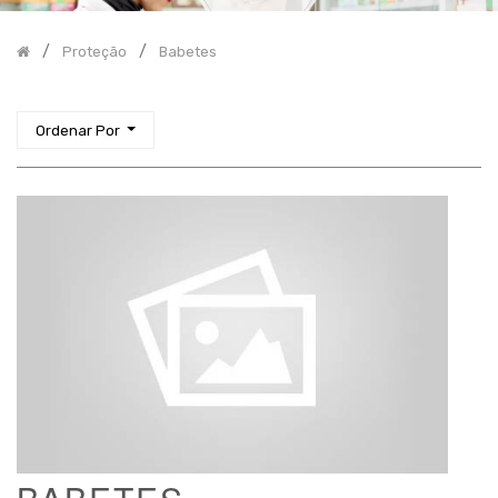
Proteção
Aventais
Proteção
Babetes
Batas
Babetes
Ordenar Por
Cobre
sapatos
Lençóis
de
proteção
Luvas
Manguitos
Máscaras
Toucas
Tamanho