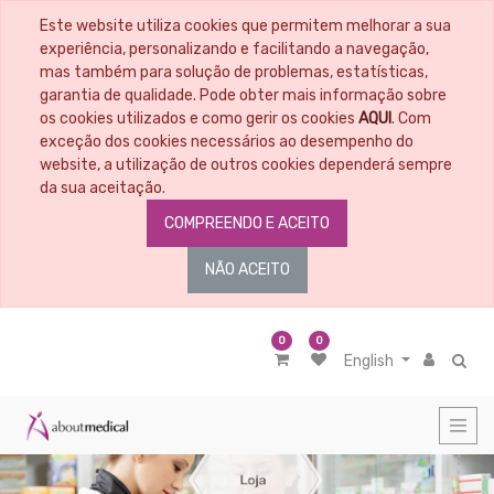
Este website utiliza cookies que permitem melhorar a sua
CATEGORIAS
experiência, personalizando e facilitando a navegação,
mas também para solução de problemas, estatísticas,
garantia de qualidade. Pode obter mais informação sobre
All
Products
os cookies utilizados e como gerir os cookies
AQUI
. Com
exceção dos cookies necessários ao desempenho do
Material
Educacional
website, a utilização de outros cookies dependerá sempre
da sua aceitação.
Penso
COMPREENDO E ACEITO
Material
médico
cirúrgico
NÃO ACEITO
Nutrição
Cosmética
-
0
0
Higiene
English
Corporal
Diagnóstico
Incontinência
Higiene