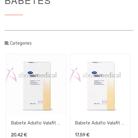
BABETES
/
Unidade
Venda
Tipo /
Categories
Unidade
de venda
Brand
Babete Adulto Valafit Band
Babete Adulto Valafit Tape
Faixa
de
20.42
€
17.59
€
Preço