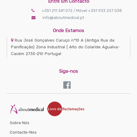
Entre Em Contacto
+351 211 341 072 / Móvel +351 933 237 038
info@aboutmedical.pt
Onde Estamos
Rua José Gonçalves Caruço nº10 A
(Antiga Rua da
Panificação) Zona Industrial | Alto do Colaride
Agualva-
Cacém
2735-210
Portugal
Siga-nos
Sobre Nós
Contacte-Nos