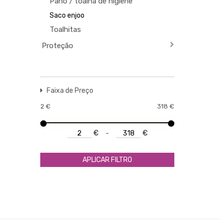
Pano / toalha de higiene
Saco enjoo
Toalhitas
Proteção
Faixa de Preço
2
€
318
€
€
-
€
APLICAR FILTRO