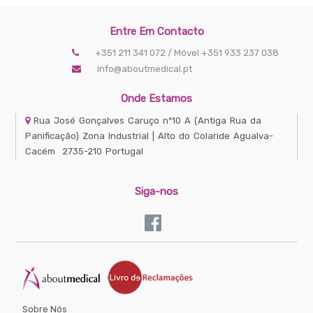
Entre Em Contacto
+351 211 341 072 / Móvel +351 933 237 038
info@aboutmedical.pt
Onde Estamos
Rua José Gonçalves Caruço nº10 A
(Antiga Rua da
Panificação) Zona Industrial | Alto do Colaride
Agualva-
Cacém
2735-210
Portugal
Siga-nos
Sobre Nós