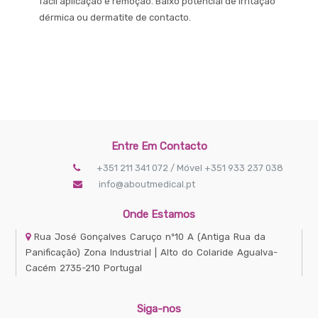
fácil aplicação e remoção. Baixo potencial de irritação
dérmica ou dermatite de contacto.
Entre Em Contacto
+351 211 341 072 / Móvel +351 933 237 038
info@aboutmedical.pt
Onde Estamos
Rua José Gonçalves Caruço nº10 A
(Antiga Rua da
Panificação) Zona Industrial | Alto do Colaride
Agualva-
Cacém
2735-210
Portugal
Siga-nos